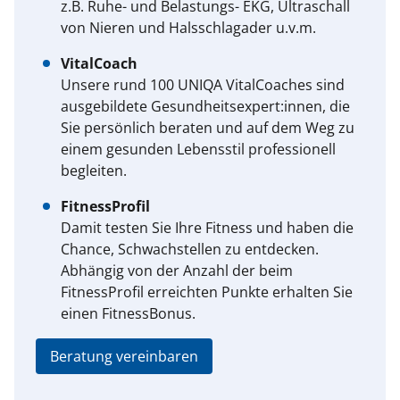
z.B. Ruhe- und Belastungs- EKG, Ultraschall
von Nieren und Halsschlagader u.v.m.
VitalCoach
Unsere rund 100 UNIQA VitalCoaches sind
ausgebildete Gesundheitsexpert:innen, die
Sie persönlich beraten und auf dem Weg zu
einem gesunden Lebensstil professionell
begleiten.
FitnessProfil
Damit testen Sie Ihre Fitness und haben die
Chance, Schwachstellen zu entdecken.
Abhängig von der Anzahl der beim
FitnessProfil erreichten Punkte erhalten Sie
einen FitnessBonus.
Beratung vereinbaren