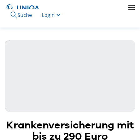
Suche
Login
Krankenversicherung mit
bis zu 290 Euro