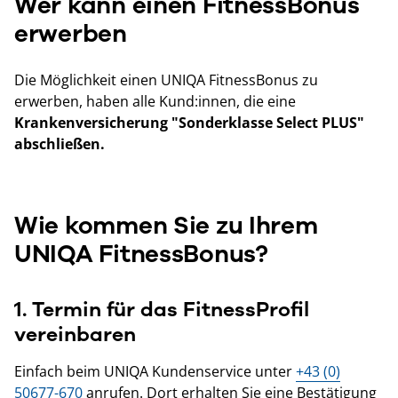
Wer kann einen FitnessBonus
erwerben
Die Möglichkeit einen UNIQA FitnessBonus zu
erwerben, haben alle Kund:innen, die eine
Krankenversicherung "Sonderklasse Select PLUS"
abschließen.
Wie kommen Sie zu Ihrem
UNIQA FitnessBonus?
1. Termin für das FitnessProfil
vereinbaren
Einfach beim UNIQA Kundenservice unter
+43 (0)
50677-670
anrufen. Dort erhalten Sie eine Bestätigung