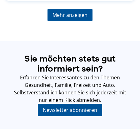
Mehr anzeigen
Sie möchten stets gut
informiert sein?
Erfahren Sie Interessantes zu den Themen
Gesundheit, Familie, Freizeit und Auto.
Selbstverständlich können Sie sich jederzeit mit
nur einem Klick abmelden.
Newsletter abonnieren