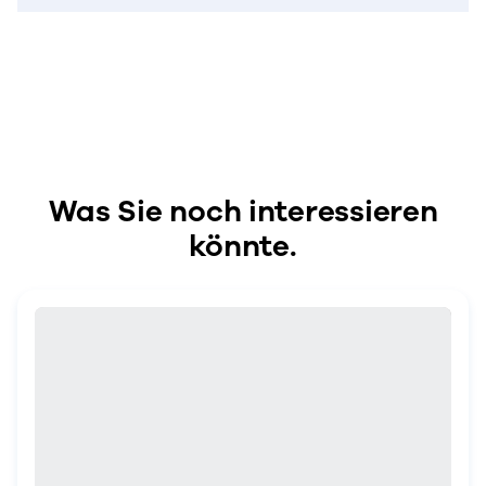
Was Sie noch interessieren
könnte.