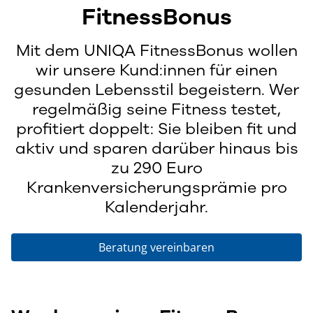
FitnessBonus
Mit dem UNIQA FitnessBonus wollen
wir unsere Kund:innen für einen
gesunden Lebensstil begeistern. Wer
regelmäßig seine Fitness testet,
profitiert doppelt: Sie bleiben fit und
aktiv und sparen darüber hinaus bis
zu 290 Euro
Krankenversicherungsprämie pro
Kalenderjahr.
Beratung vereinbaren